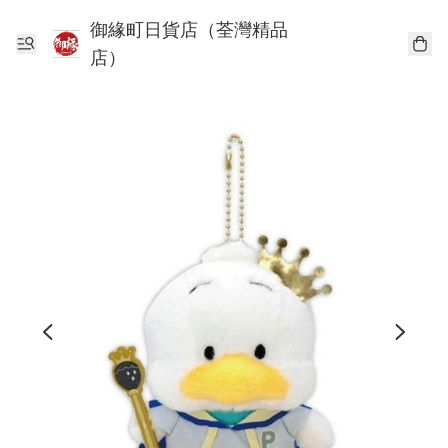
御緣町日貨店（荃灣精品
店）