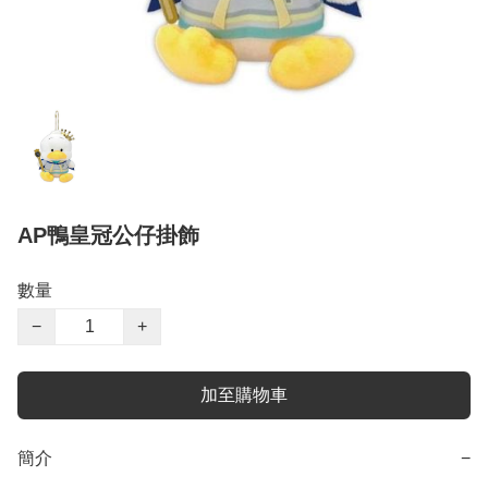
AP鴨皇冠公仔掛飾
數量
−
+
加至購物車
簡介
−