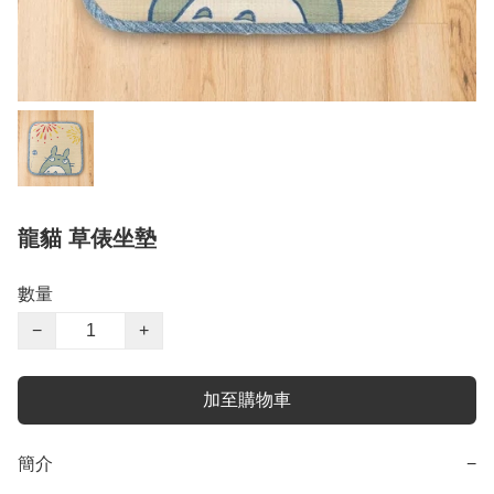
龍貓 草俵坐墊
數量
−
+
加至購物車
簡介
−