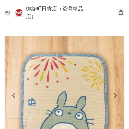
御緣町日貨店（荃灣精品
店）