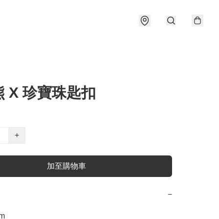
 X 珍寶珠匙扣
+
加至購物車
−
m