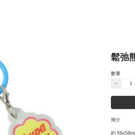
鬆弛熊
數量
−
簡介
約 59x58m