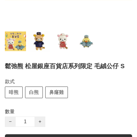
鬆弛熊 松屋銀座百貨店系列限定 毛絨公仔 S
款式
啡熊
白熊
鼻窿雞
數量
−
+