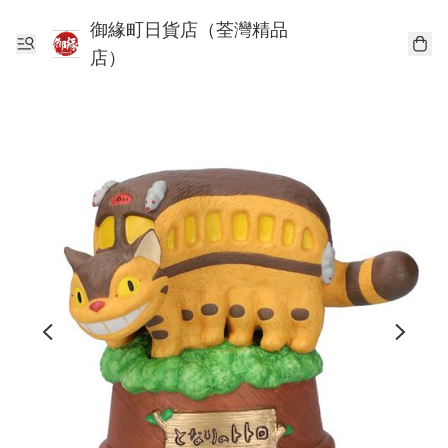
御緣町日貨店（荃灣精品
店）