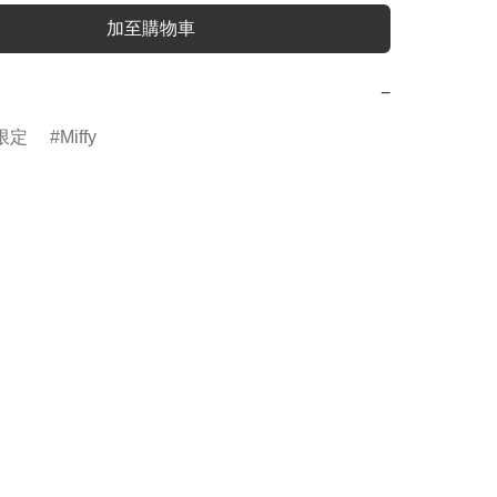
加至購物車
−
限定
Miffy