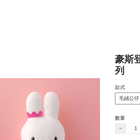
豪斯登
列
款式
毛絨公仔
數量
−