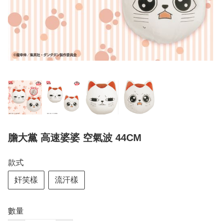
膽大黨 高速婆婆 空氣波 44CM
款式
奸笑樣
流汗樣
數量