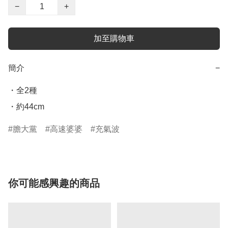
−
+
加至購物車
簡介
−
・全2種

・約44cm
膽大黨
高速婆婆
充氣波
你可能感興趣的商品