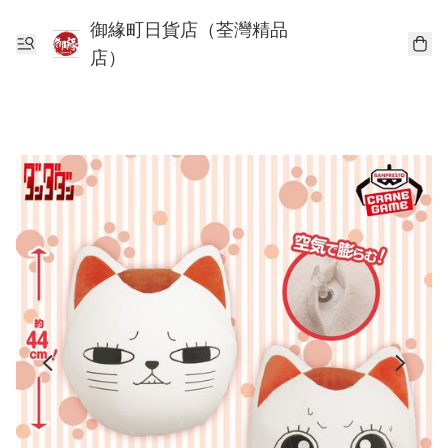
御緣町日貨店（荃灣精品
店）