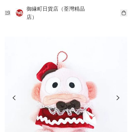
御緣町日貨店（荃灣精品
店）