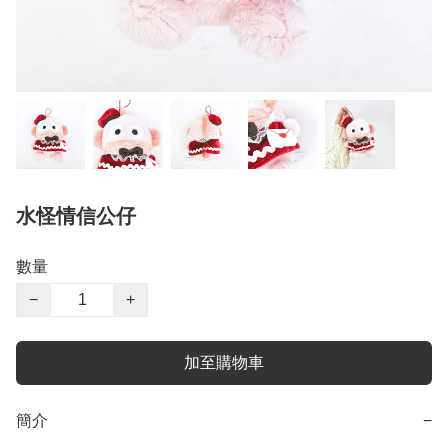
水怪情信公仔
數量
−
+
加至購物車
簡介
−