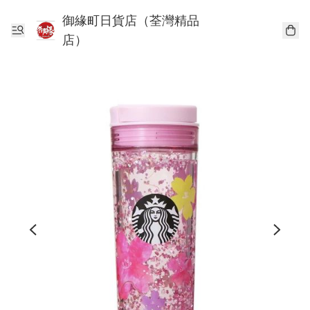
御緣町日貨店（荃灣精品
店）