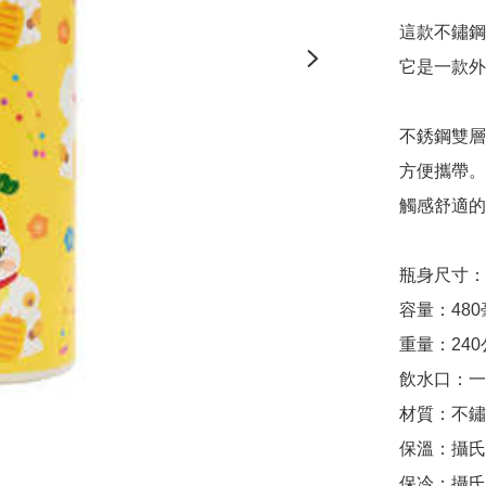
這款不鏽鋼
它是一款外
不銹鋼雙層
方便攜帶。

觸感舒適的
瓶身尺寸：高2
容量：480
重量：240
飲水口：一
材質：不鏽
保溫：攝氏
保冷：攝氏