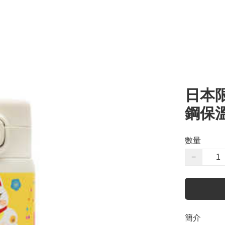
日本限
鋼保溫
數量
−
簡介