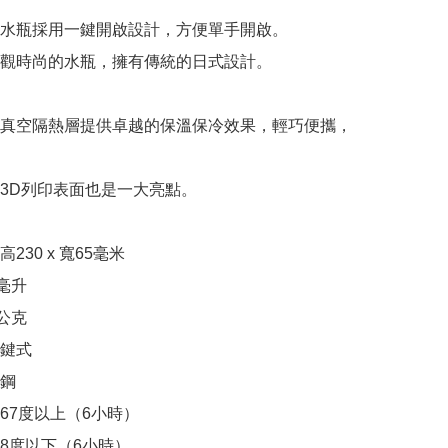
水瓶採用一鍵開啟設計，方便單手開啟。

觀時尚的水瓶，擁有傳統的日式設計。

真空隔熱層提供卓越的保溫保冷效果，輕巧便攜，
3D列印表面也是一大亮點。

30 x 寬65毫米

毫升

公克

鍵式

鋼

67度以上（6小時）

8度以下（6小時）
