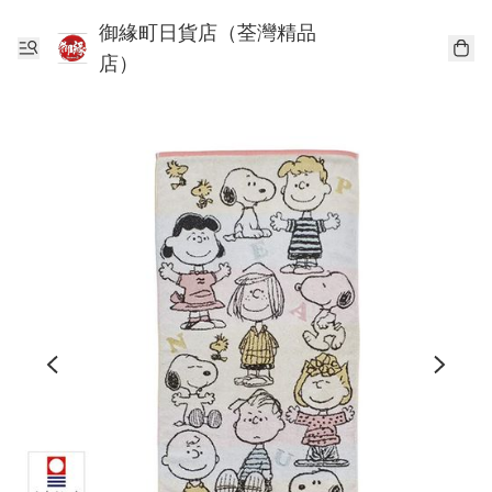
御緣町日貨店（荃灣精品
店）