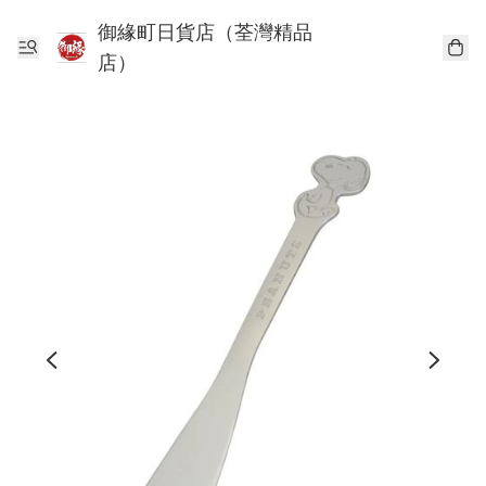
御緣町日貨店（荃灣精品
店）