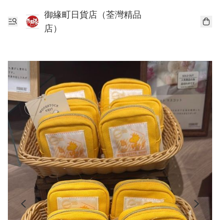
御緣町日貨店（荃灣精品
店）