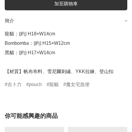
加至購物車
簡介
−
龍貓：(約) H18×W14cm

Bombomba：(約) H15×W12cm

黑貓：(約) H17×W14cm

【材質】帆布布料、雪尼爾刺繡、YKK拉鍊、登山扣
吉卜力
pouch
龍貓
魔女宅急便
你可能感興趣的商品