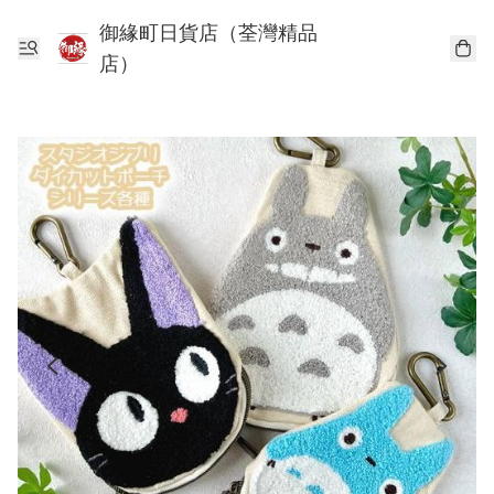
御緣町日貨店（荃灣精品
店）