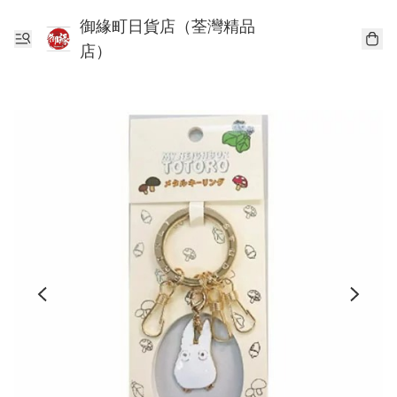
御緣町日貨店（荃灣精品
店）