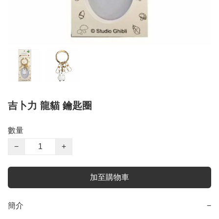
吉卜力 龍貓 鑰匙圈
數量
−
+
加至購物車
簡介
−