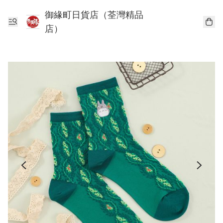
御緣町日貨店（荃灣精品
店）