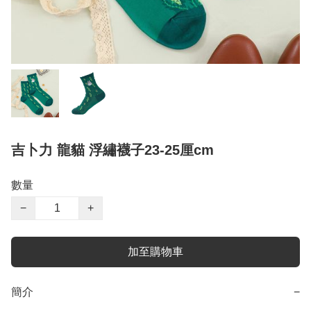
吉卜力 龍貓 浮繡襪子23-25厘cm
數量
−
+
加至購物車
簡介
−